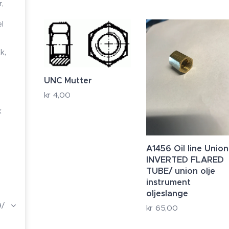
,
l
k,
UNC Mutter
kr
4,00
k
A1456 Oil line Union
INVERTED FLARED
TUBE/ union olje
instrument
oljeslange
/
kr
65,00