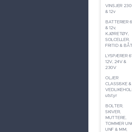
VINSJER 230
& 12v
BATTERIER 
& 12v,
KJØRETØY,
SOLCELLER,
FRITID & BÅ
LYSPÆRER 6
12V, 24V &
230V
OLJER
CLASSISKE &
VEDLIKEHO
utstyr
BOLTER,
SKIVER,
MUTTERE,
TOMMER UN
UNF & MM,