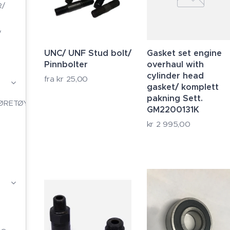
R/
/
UNC/ UNF Stud bolt/
Gasket set engine
Pinnbolter
overhaul with
cylinder head
fra
kr
25,00
gasket/ komplett
pakning Sett.
ØRETØY,
GM2200131K
kr
2 995,00