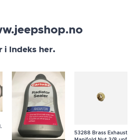
ww.jeepshop.no
.
 i Indeks her
.
53288 Brass Exhaust
Manifold Nut 3/8 unf