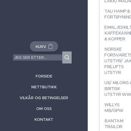
LAKK/ MALI
TAU HAMP &
FORTØYNIN
EMALJESKILT
KAFFEKANN
& KOPPER
KURV
NORSKE
FORSVARET
UTSTYR/ JA
FRILUFTS
UTSTYR
FORSIDE
US/ MILORG 
NETTBUTIKK
BRITISK
UTSTYR WW
VILKÅR OG BETINGELSER
WILLYS
OM OSS
MB/GPW
KONTAKT
BANTAM
TRAILOR