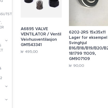
NG
GSUTSTYR
,
ER
A6895 VALVE
6202-2RS 15x35x11
VENTILATOR / Ventil
Lager for eksempel
Veivhusventilasjon
Svinghjul
GM1543341
S
B16/B18/B19/B20/B
KT
kr
495,00
181799 11009,
GM907109
kr
90,00
&
2