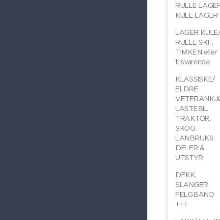
RULLE LAGE
KULE LAGER
LAGER KULE
RULLE SKF,
TIMKEN eller
tilsvarende
KLASSISKE/
ELDRE
VETERANKJ
LASTEBIL,
TRAKTOR,
SKOG,
LANBRUKS
DELER &
UTSTYR
DEKK,
SLANGER,
FELGBAND
+++