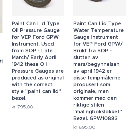
Paint Can Lid Type
Paint Can Lid Type
Oil Pressure Gauge
Water Temperature
for VEP Ford GPW
Gauge Instrument
Instrument. Used
for VEP Ford GPW/
from SOP - Late
Brukt fra SOP -
March/ Early April
slutten av
21/B23/B30/B200/B230
1942 these Oil
mars/begynnelsen
Pressure Gauges are
av april 1942 er
produced as original
disse tempmålerne
with the correct
produsert som
style "paint can lid"
originale, men
bezel.
kommer med den
riktige stilen
kr
795,00
"malingbokslokket"
Bezel. GPW10883
kr
895,00