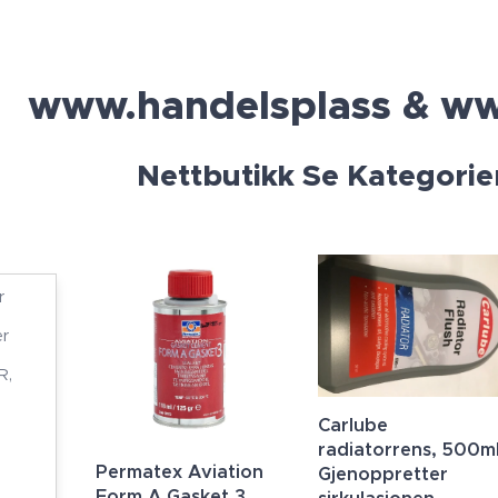
www.handelsplass & w
Nettbutikk Se Kategorier
r
r
R,
E
Carlube
radiatorrens, 500ml
Permatex Aviation
Gjenoppretter
Form A Gasket 3,