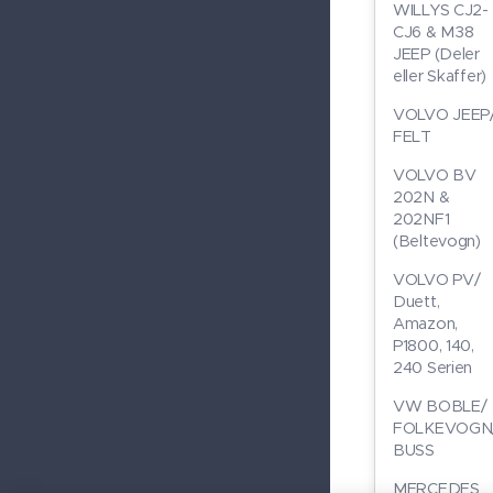
WILLYS CJ2-
CJ6 & M38
JEEP (Deler
eller Skaffer)
VOLVO JEEP
FELT
VOLVO BV
202N &
202NF1
(Beltevogn)
VOLVO PV/
Duett,
Amazon,
P1800, 140,
240 Serien
VW BOBLE/
FOLKEVOGN
BUSS
MERCEDES