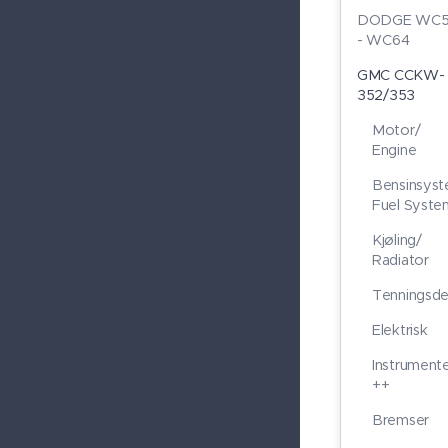
DODGE WC5
- WC64
GMC CCKW-
352/353
Motor/
Engine
Bensinsys
Fuel Syste
Kjøling/
Radiator
Tenningsde
Elektrisk
Instrument
++
Bremser