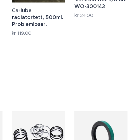
WO-300143
Carlube
kr
24,00
radiatortett, 500ml.
Problemløser.
kr
119,00