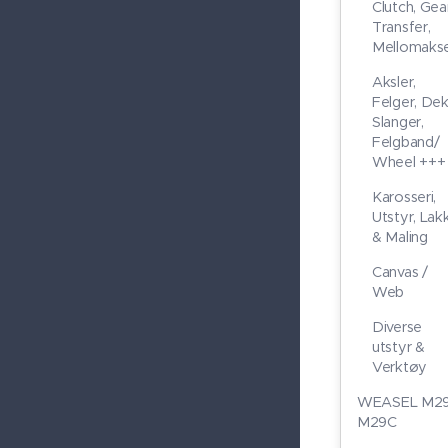
Clutch, Gear
Transfer,
Mellomakse
Aksler,
Felger, Dek
Slanger,
Felgband/
Wheel +++
Karosseri,
Utstyr, Lak
& Maling
Canvas /
Web
Diverse
utstyr &
Verktøy
WEASEL M29
M29C