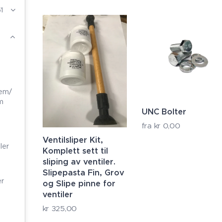
1
tem/
m
UNC Bolter
fra
kr
0,00
Ventilsliper Kit,
ler
Komplett sett til
sliping av ventiler.
Slipepasta Fin, Grov
er
og Slipe pinne for
ventiler
kr
325,00