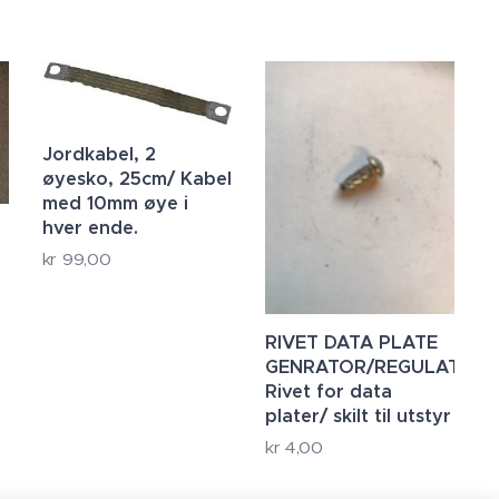
Jordkabel, 2
øyesko, 25cm/ Kabel
med 10mm øye i
hver ende.
kr
99,00
RIVET DATA PLATE
GENRATOR/REGULATOR/
Rivet for data
plater/ skilt til utstyr
kr
4,00