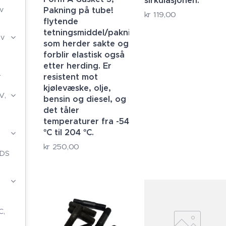
sirkulasjonen.
v
Pakning på tube!
kr
119,00
flytende
tetningsmiddel/pakningslim
6v
som herder sakte og
forblir elastisk også
etter herding. Er
resistent mot
T
kjølevæske, olje,
V,
bensin og diesel, og
det tåler
temperaturer fra -54
°C til 204 °C.
kr
250,00
LDS
C,