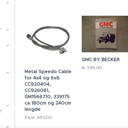
/
GMC BY BECKER
kr
595,00
Metal Speedo Cable
for 4x4 og 6x6.
CC920404,
CC926081,
GM1566710, 339175
ca 180cm og 240cm
lengde
/
fra
kr
445,00