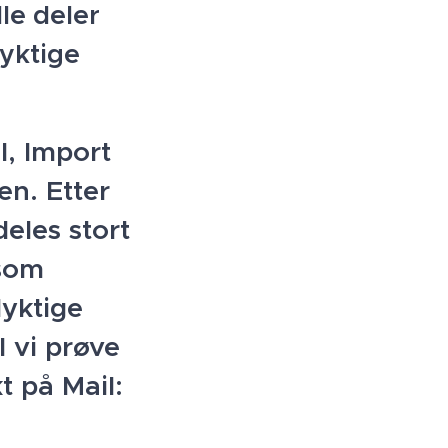
le deler
dyktige
l, Import
en. Etter
deles stort
 som
dyktige
l vi prøve
t på Mail: