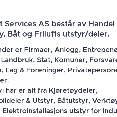
t Services AS består av Handel
y, Båt og Frilufts utstyr/deler.
der er Firmaer, Anlegg, Entrepenø
, Landbruk, Stat, Komuner, Forsvar
, Lag & Foreninger, Privateperson
er.
i har er alt fra Kjøretøydeler,
ildeler & Utstyr, Båtutstyr, Verktø
 Elektroinstallasjons utstyr for Indu