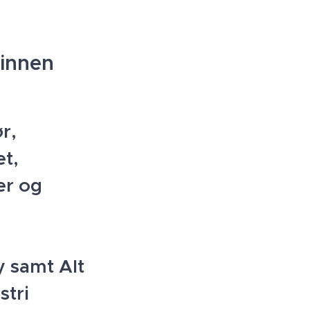
 innen
r,
et,
er og
y samt Alt
stri