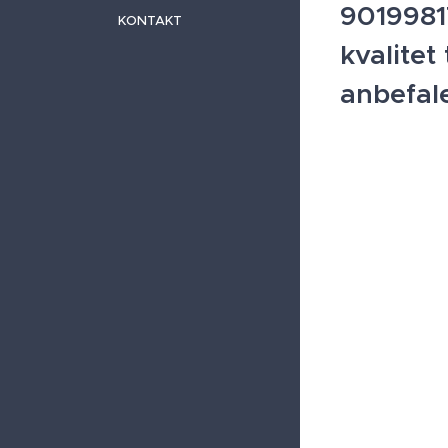
90199817
KONTAKT
kvalitet 
anbefal