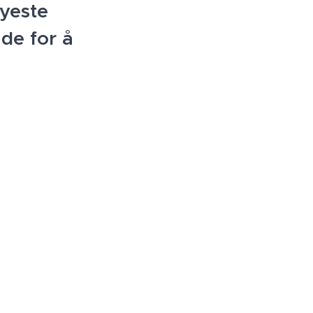
øyeste
lade for å