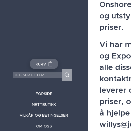
Onshore 
og utsty
priser.
Vi har m
og Expo
KURV
alle dis
kontakt
leverer 
FORSIDE
priser, 
NETTBUTIKK
å hjelpe
VILKÅR OG BETINGELSER
willys@
OM OSS