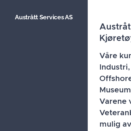
Austrått Services AS
Austråt
Kjøretø
Våre kun
Industri
Offshore
Museum
Varene v
Veteranb
mulig av