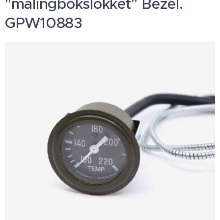
"malingbokslokket" Bezel.
GPW10883