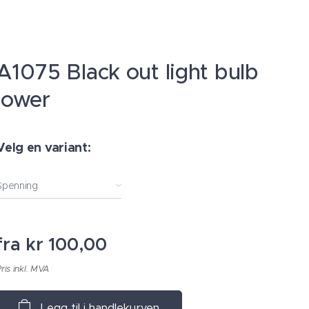
A1075 Black out light bulb
lower
Velg en variant:
Spenning
fra
kr
100,00
ris inkl. MVA
Legg til i handlekurven