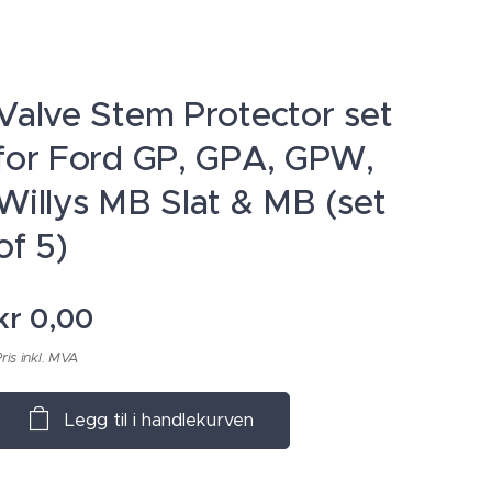
Valve Stem Protector set
for Ford GP, GPA, GPW,
Willys MB Slat & MB (set
of 5)
kr
0,00
ris inkl. MVA
Legg til i handlekurven