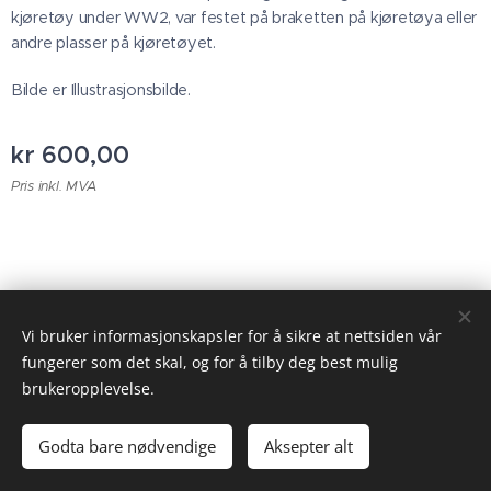
kjøretøy under WW2, var festet på braketten på kjøretøya eller
andre plasser på kjøretøyet.
Bilde er Illustrasjonsbilde.
kr
600,00
Pris inkl. MVA
© 2023 Alle rettigheter forbeholdt
Vi bruker informasjonskapsler for å sikre at nettsiden vår
fungerer som det skal, og for å tilby deg best mulig
Informasjonskapsler
brukeropplevelse.
Legg til i handlekurven
Godta bare nødvendige
Aksepter alt