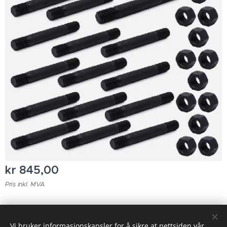
kr
845,00
Pris inkl. MVA
© 2023 Alle rettigheter forbeholdt
Vi bruker informasjonskapsler for å sikre at nettsiden vår