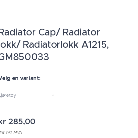
Radiator Cap/ Radiator
lokk/ Radiatorlokk A1215,
GM850033
Velg en variant:
Kjøretøy
kr
285,00
ris inkl. MVA