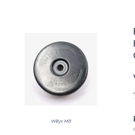
Willys MB
P