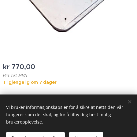
kr
770,00
Pris inkl. MVA
Tilgjengelig om 7 dager
© 2023 Alle rettigheter forbeholdt
Vi bruker informasjonskapsler for å sikre at nettsiden vår
fungerer som det skal, og for å tilby deg best mulig
Informasjonskapsler
brukeropplevelse.