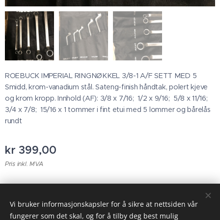
ROEBUCK IMPERIAL RINGNØKKEL 3/8-1 A/F SETT MED 5
Smidd, krom-vanadium stål. Sateng-finish håndtak, polert kjeve
og krom kropp. Innhold (AF): 3/8 x 7/16; 1/2 x 9/16; 5/8 x 11/16;
3/4 x 7/8; 15/16 x 1 tommer i fint etui med 5 lommer og bårelås
rundt
kr
399,00
Pris inkl. MVA
© 2023 Alle rettigheter forbeholdt
Vi bruker informasjonskapsler for å sikre at nettsiden vår
fungerer som det skal, og for å tilby deg best mulig
Informasjonskapsler