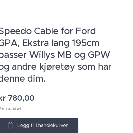
Speedo Cable for Ford
GPA, Ekstra lang 195cm
passer Willys MB og GPW
og andre kjøretøy som har
denne dim.
kr
780,00
ris inkl. MVA
Legg til i handlekurven