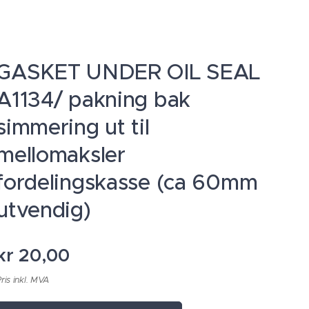
GASKET UNDER OIL SEAL
A1134/ pakning bak
simmering ut til
mellomaksler
fordelingskasse (ca 60mm
utvendig)
kr
20,00
ris inkl. MVA