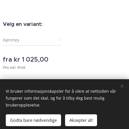
Velg en variant:
Kjøretøy
fra
kr
1 025,00
Pris inkl. MVA
© 2023 Alle rettigheter forbeholdt
Vi bruker informasjonskapsler for å sikre at nettsiden vår
fungerer som det skal, og for å tilby deg best mulig
Informasjonskapsler
brukeropplevelse.
Legg til i handlekurven
Godta bare nødvendige
Aksepter alt