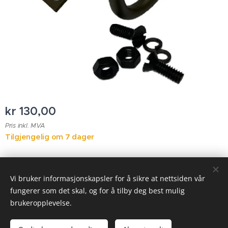
kr
130,00
Pris inkl. MVA
Tilgjengelig om 7 dager
© 2023 Alle rettigheter forbeholdt
Vi bruker informasjonskapsler for å sikre at nettsiden vår
fungerer som det skal, og for å tilby deg best mulig
Informasjonskapsler
brukeropplevelse.