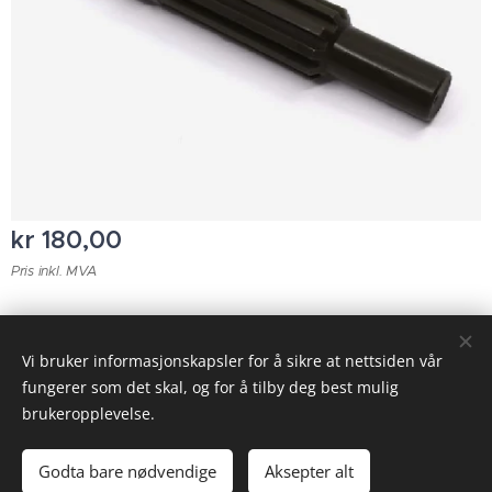
kr
180,00
Pris inkl. MVA
© 2023 Alle rettigheter forbeholdt
Vi bruker informasjonskapsler for å sikre at nettsiden vår
fungerer som det skal, og for å tilby deg best mulig
Informasjonskapsler
brukeropplevelse.
Legg til i handlekurven
Godta bare nødvendige
Aksepter alt