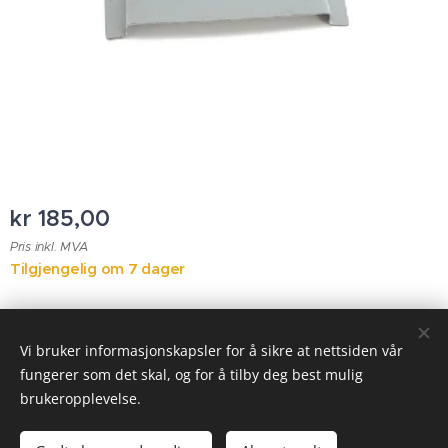
kr
185,00
Pris inkl. MVA
Tilgjengelig om 7 dager
© 2023 Alle rettigheter forbeholdt
Vi bruker informasjonskapsler for å sikre at nettsiden vår
fungerer som det skal, og for å tilby deg best mulig
Informasjonskapsler
brukeropplevelse.