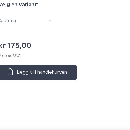
Velg en variant:
Spenning
kr
175,00
ris inkl. MVA
Legg til i handlekurven