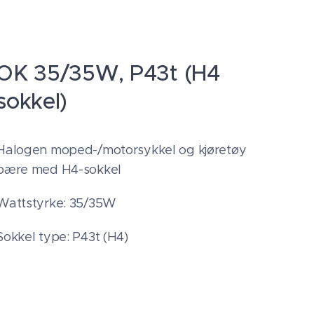
OK 35/35W, P43t (H4
sokkel)
Halogen moped-/motorsykkel og kjøretøy
pære med H4-sokkel
Wattstyrke: 35/35W
Sokkel type: P43t (H4)